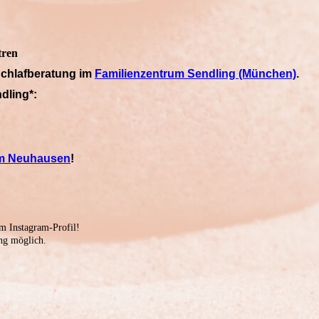
tren
Schlafberatung im
Familienzentrum Sendling (München)
.
dling*:
um Neuhausen
!
m Instagram-Profil!
ng möglich.